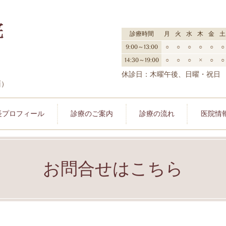
診療時間
月
火
水
木
金
土
9:00～13:00
○
○
○
○
○
○
14:30～19:00
○
○
○
×
○
○
休診日：木曜午後、日曜・祝日
面）
長プロフィール
診療のご案内
診療の流れ
医院情
お問合せはこちら