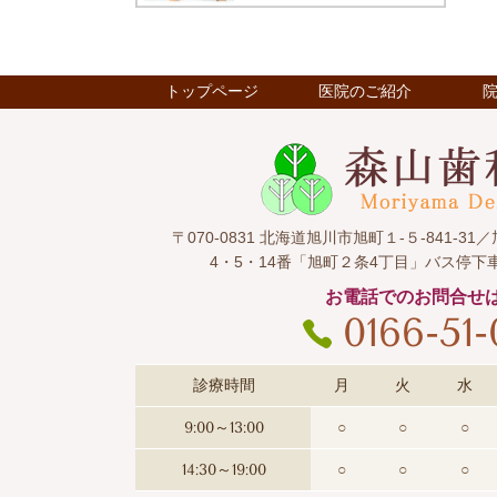
トップページ
医院のご紹介
〒070-0831 北海道旭川市旭町１-５-841-
4・5・14番「旭町２条4丁目」バス停下
お電話でのお問合せ
0166-51
診療時間
月
火
水
9:00～13:00
○
○
○
14:30～19:00
○
○
○