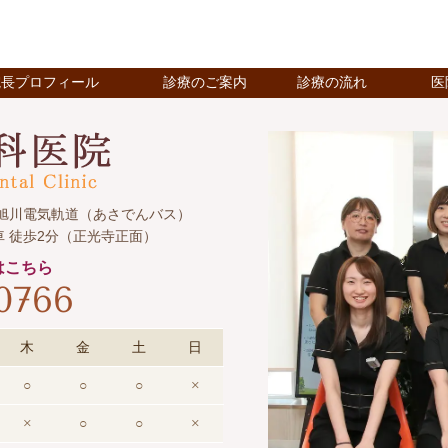
院長プロフィール
診療のご案内
診療の流れ
医
31／旭川電気軌道（あさでんバス）
車 徒歩2分（正光寺正面）
はこちら
-0766
木
金
土
日
○
○
○
×
×
○
○
×