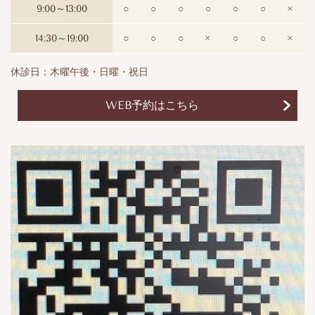
9:00～13:00
○
○
○
○
○
○
×
14:30～19:00
○
○
○
×
○
○
×
休診日：木曜午後・日曜・祝日
WEB予約はこちら